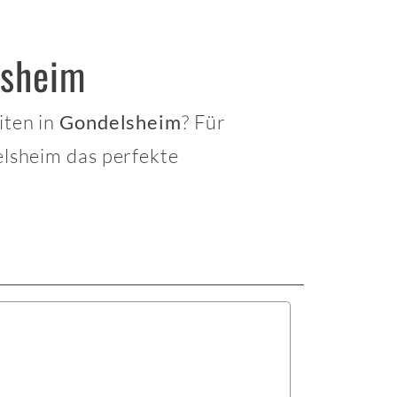
lsheim
iten in
? Für
Gondelsheim
lsheim das perfekte