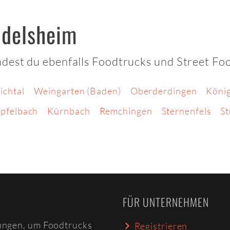
ndelsheim
dest du ebenfalls Foodtrucks und Street Fo
ichtal
Weingarten (Baden)
Oberderdingen
König
pfelbach
Kürnbach
Remchingen
Sternenfels
S
FÜR UNTERNEHMEN
ungen, um Foodtrucks
Registrieren