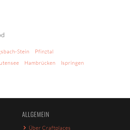
od
sbach-Stein
Pfinztal
tutensee
Hambrücken
Ispringen
ALLGEMEIN
Über Craftplaces