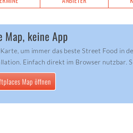
ERMINE
ANBIETER
e Map, keine App
 Karte, um immer das beste Street Food in d
llation. Einfach direkt im Browser nutzbar. Sc
ftplaces Map öffnen