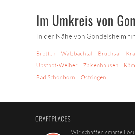
Im Umkreis von Go
In der Nähe von Gondelsheim fin
Bretten
Walzbachtal
Bruchsal
Kra
Ubstadt-Weiher
Zaisenhausen
Käm
Bad Schönborn
Östringen
CRAFTPLACES
Wir schaffen smarte Lös