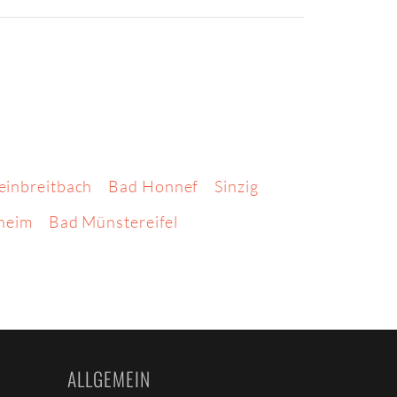
einbreitbach
Bad Honnef
Sinzig
heim
Bad Münstereifel
ALLGEMEIN