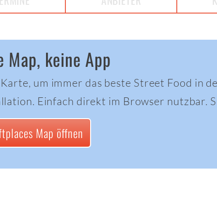
ERMINE
ANBIETER
e Map, keine App
 Karte, um immer das beste Street Food in d
llation. Einfach direkt im Browser nutzbar. Sc
ftplaces Map öffnen