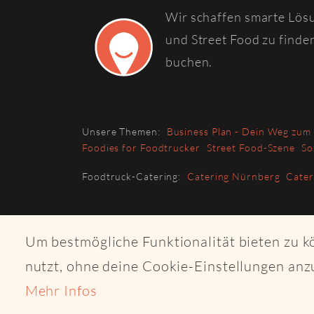
Wir schaffen smarte Lös
und Street Food zu finde
buchen.
Unsere Themen:
Business Plan - Dein Weg zum
Foodies for Foodtrucker
Street Food-Szene
So
Foodtruck-Catering:
Catering Nürnberg
Cate
Um bestmögliche Funktionalität bieten zu 
nutzt, ohne deine Cookie-Einstellungen anz
Mehr Infos
© 2026 Copyri