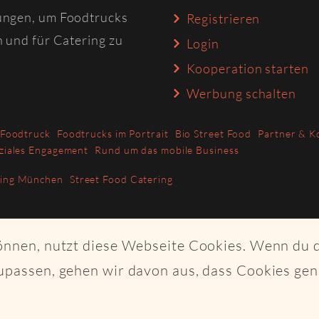
ungen, um Foodtrucks
Registrieren
n und für Catering zu
Login
Kooperation starten
Werbung schalten
 Foodtruck
Foodtrucks im Portrait
Bio Street Food
Partner & K
ziales Engagement
Rund um das mobile Business
ring München
Street Food Catering
können, nutzt diese Webseite Cookies. Wenn du 
upassen, gehen wir davon aus, dass Cookies ge
ght Craftplaces GmbH - Alle Rechte vorbehalten - Made with K