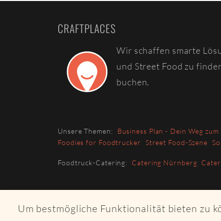
CRAFTPLACES
Wir schaffen smarte Lös
und Street Food zu finde
buchen.
Unsere Themen:
Business Plan - Dein Weg zum
Foodies for Foodtrucker
Street Food-Szene
So
Foodtruck-Catering:
Catering Nürnberg
Cate
Um bestmögliche Funktionalität bieten zu 