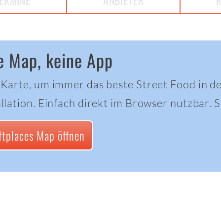
ERMINE
ANBIETER
e Map, keine App
 Karte, um immer das beste Street Food in d
llation. Einfach direkt im Browser nutzbar. Sc
ftplaces Map öffnen