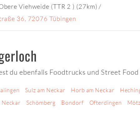
 Obere Viehweide (TTR 2 ) (27km)
/
Straße 36, 72076 Tübingen
gerloch
est du ebenfalls Foodtrucks und Street Food
alingen
Sulz am Neckar
Horb am Neckar
Hechin
 Neckar
Schömberg
Bondorf
Ofterdingen
Mötz