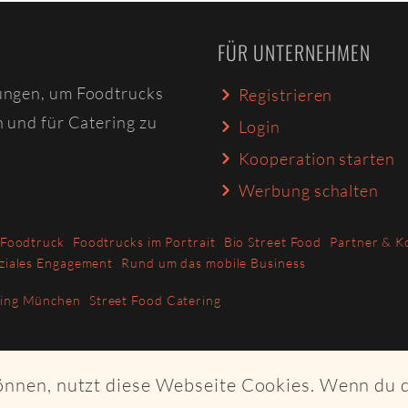
FÜR UNTERNEHMEN
ungen, um Foodtrucks
Registrieren
n und für Catering zu
Login
Kooperation starten
Werbung schalten
 Foodtruck
Foodtrucks im Portrait
Bio Street Food
Partner & K
ziales Engagement
Rund um das mobile Business
ring München
Street Food Catering
können, nutzt diese Webseite Cookies. Wenn du 