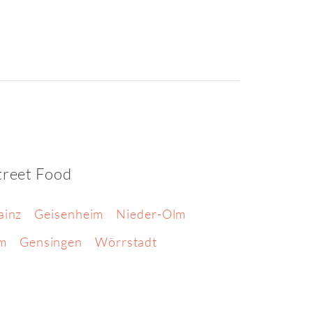
treet Food
ainz
Geisenheim
Nieder-Olm
im
Gensingen
Wörrstadt