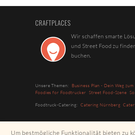
CRAFTPLACES
Wir schaffen smarte Lös
und Street Food zu finde
buchen.
Unsere Themen:
Business Plan - Dein Weg zum
Foodies for Foodtrucker
Street Food-Szene
So
Foodtruck-Catering:
Catering Nürnberg
Cate
Um bestmögliche Funktionalität bieten zu 