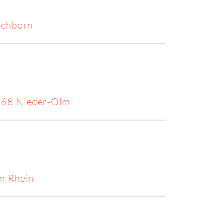
schborn
5268 Nieder-Olm
am Rhein