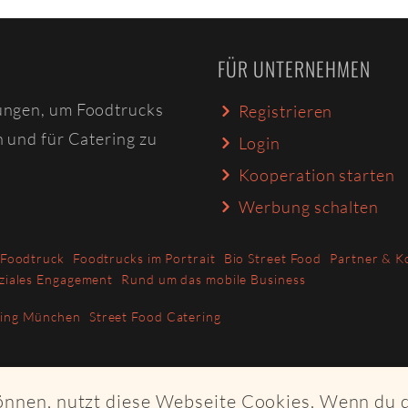
FÜR UNTERNEHMEN
ungen, um Foodtrucks
Registrieren
n und für Catering zu
Login
Kooperation starten
Werbung schalten
 Foodtruck
Foodtrucks im Portrait
Bio Street Food
Partner & K
ziales Engagement
Rund um das mobile Business
ring München
Street Food Catering
können, nutzt diese Webseite Cookies. Wenn du 