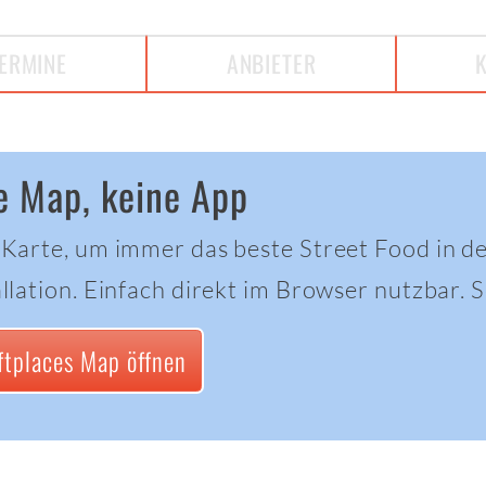
ERMINE
ANBIETER
e Map, keine App
 Karte, um immer das beste Street Food in d
llation. Einfach direkt im Browser nutzbar. Sc
ftplaces Map öffnen