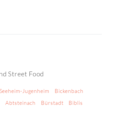
nd Street Food
Seeheim-Jugenheim
Bickenbach
e
Abtsteinach
Bürstadt
Biblis