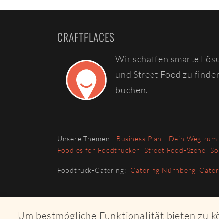
CRAFTPLACES
Wir schaffen smarte Lös
und Street Food zu finde
buchen.
Unsere Themen:
Business Plan - Dein Weg zum
Foodies for Foodtrucker
Street Food-Szene
So
Foodtruck-Catering:
Catering Nürnberg
Cate
Um bestmögliche Funktionalität bieten zu 