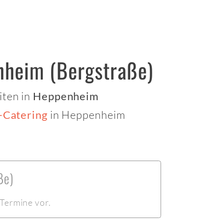
nheim (Bergstraße)
iten in
Heppenheim
in Heppenheim
-Catering
ße)
Termine vor.