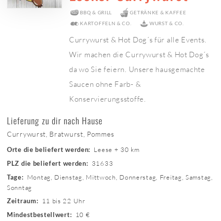
BBQ & GRILL
GETRÄNKE & KAFFEE
KARTOFFELN & CO.
WURST & CO.
Currywurst & Hot Dog´s für alle Events.
Wir machen die Currywurst & Hot Dog´s
da wo Sie feiern. Unsere hausgemachte
Saucen ohne Farb- &
Konservierungsstoffe.
Lieferung zu dir nach Hause
Currywurst, Bratwurst, Pommes
Leese + 30 km
Orte die beliefert werden:
31633
PLZ die beliefert werden:
Montag, Dienstag, Mittwoch, Donnerstag, Freitag, Samstag,
Tage:
Sonntag
11 bis 22 Uhr
Zeitraum:
10 €
Mindestbestellwert: