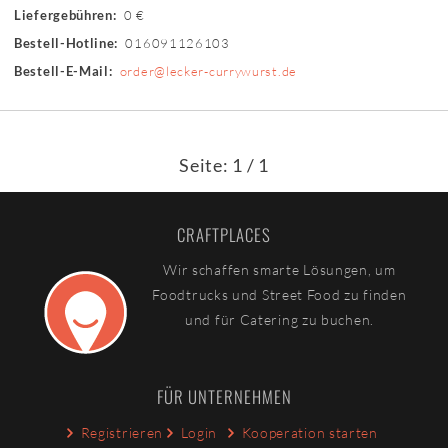
0 €
Liefergebühren:
016091126103
Bestell-Hotline:
order@lecker-currywurst.de
Bestell-E-Mail:
Seite: 1 / 1
CRAFTPLACES
Wir schaffen smarte Lösungen, um
Foodtrucks und Street Food zu finden
und für Catering zu buchen.
FÜR UNTERNEHMEN
Registrieren
Login
Kooperation starten