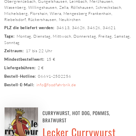
Obergrenzebach, Gungelshausen, Leimbach, Merzhausen,
Wasenberg, Willingshausen, Zella, Röllshausen, Schrecksbach,
Michelsberg, Florshain, Wiera, Mengesberg Frankenhain,
Riebelsdorf, Rückershausen, Neukirchen
34613, 34628, 34626, 34621
PLZ die beliefert werden:
Montag, Dienstag, Mittwoch, Donnerstag, Freitag, Samstag,
Tage:
Sonntag
17 bis 22 Uhr
Zeitraum:
15 €
Mindestbestellwert:
2 €
Liefergebühren:
06691-2502256
Bestell-Hotline:
info@foodfahrbrik.de
Bestell-E-Mail:
CURRYWURST, HOT DOG, POMMES,
BRATWURST
Lecker Currywurst