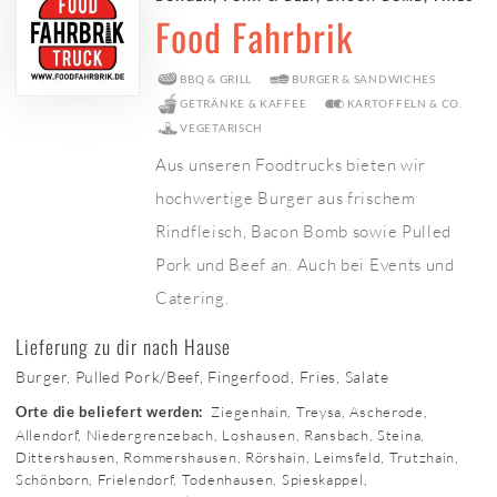
Food Fahrbrik
BBQ & GRILL
BURGER & SANDWICHES
GETRÄNKE & KAFFEE
KARTOFFELN & CO.
VEGETARISCH
Aus unseren Foodtrucks bieten wir
hochwertige Burger aus frischem
Rindfleisch, Bacon Bomb sowie Pulled
Pork und Beef an. Auch bei Events und
Catering.
Lieferung zu dir nach Hause
Burger, Pulled Pork/Beef, Fingerfood, Fries, Salate
Ziegenhain, Treysa, Ascherode,
Orte die beliefert werden:
Allendorf, Niedergrenzebach, Loshausen, Ransbach, Steina,
Dittershausen, Rommershausen, Rörshain, Leimsfeld, Trutzhain,
Schönborn, Frielendorf, Todenhausen, Spieskappel,