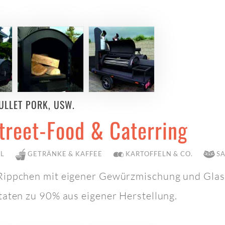
ULLET PORK, USW.
reet-Food & Caterring
LL
GETRÄNKE & KAFFEE
KARTOFFELN & CO.
S
ippchen mit eigener Gewürzmischung und Glasu
taten zu 90% aus eigener Herstellung.