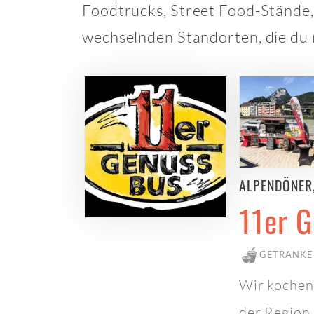
Foodtrucks, Street Food-Stände,
wechselnden Standorten, die du m
ALPENDÖNER
11er 
GETRÄNKE
Wir kochen
der Region