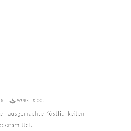
S
WURST & CO.
ie hausgemachte Köstlichkeiten
ebensmittel.