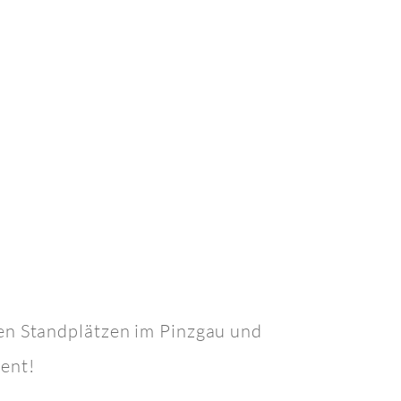
H
ren Standplätzen im Pinzgau und
vent!