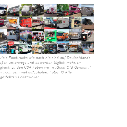
viele Foodtrucks wie noch nie sind auf Deutschlands
raßen unterwegs und es werden täglich mehr. Im
rgleich zu den USA haben wir in „Good Old Germany“
r noch sehr viel aufzuholen. Fotos: © Alle
gestellten Foodtrucker