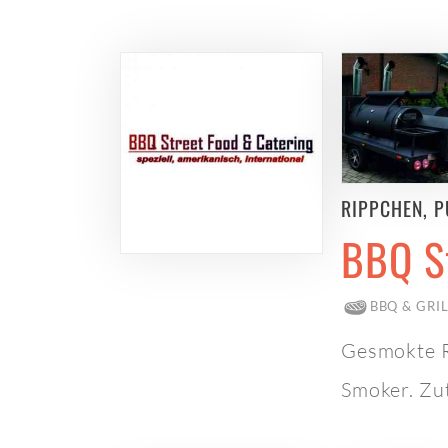
RIPPCHEN, P
BBQ St
BBQ & GRI
Gesmokte R
Smoker. Zu