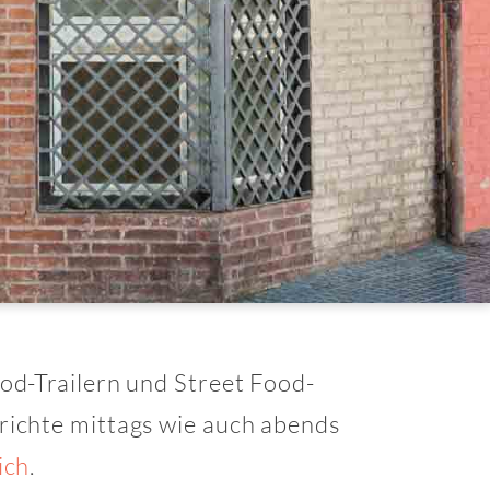
od-Trailern und Street Food-
richte mittags wie auch abends
ich
.