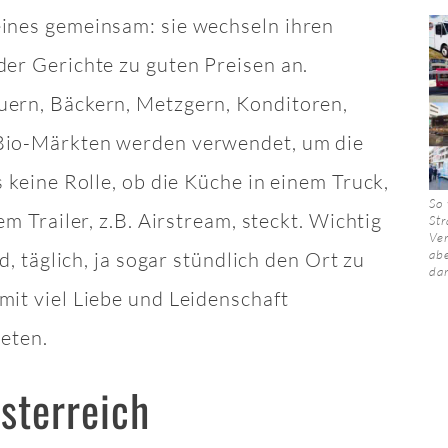
eines gemeinsam: sie wechseln ihren
der Gerichte zu guten Preisen an.
uern, Bäckern, Metzgern, Konditoren,
 Bio-Märkten werden verwendet, um die
s keine Rolle, ob die Küche in einem Truck,
So 
em Trailer, z.B. Airstream, steckt. Wichtig
St
Ve
abe
d, täglich, ja sogar stündlich den Ort zu
dar
mit viel Liebe und Leidenschaft
ieten.
Österreich