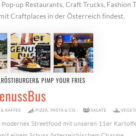
 Pop-up Restaurants, Craft Trucks, Fashion T
it Craftplaces in der Österreich findest.
,RÖSTIBURGER& PIMP YOUR FRIES
GenussBus
 & KAFFEE
PIZZA, PASTA & CO.
SALATE
VEGET
 modernes Streetfood mit unseren 11er Kartoffe
 mit einem Schuss österreichischem Charme.