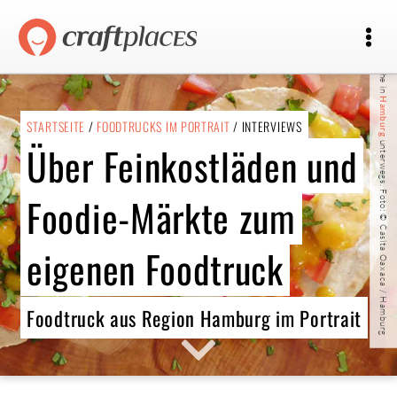
Hamburg
STARTSEITE
/
FOODTRUCKS IM PORTRAIT
/ INTERVIEWS
unterwegs. Foto: © Casita Oaxaca / Hamburg
Über Feinkostläden und
Foodie-Märkte zum
eigenen Foodtruck
Foodtruck aus Region Hamburg im Portrait