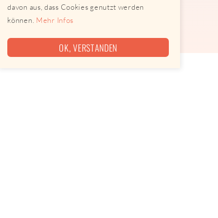
davon aus, dass Cookies genutzt werden
können.
Mehr Infos
OK, VERSTANDEN
Imbisswagen oder -buden gibt es schon sehr lange. Sie
stehen an einem festen Ort und gehen auch nicht auf
Tour. Das Angebot dieser Imbissbuden ist geprägt von
Fastfood und jeder Menge TK-Ware (Fertigprodukte).
Da diese Buden häufig möglichst viele Gerichte
anbieten möchten, sinkt die Qualität jedes einzelnen
Gerichts. Hier Leidenschaft zu suchen ist hoffnungslos.
Es gibt aber auch die Imbissbuden, die schon von
Beginn an auf tolle Produkte und Gerichte gesetzt