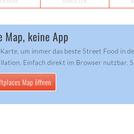
ERMINE
ANBIETER
e Map, keine App
 Karte, um immer das beste Street Food in d
llation. Einfach direkt im Browser nutzbar. Sc
ftplaces Map öffnen