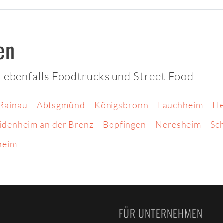
en
u ebenfalls Foodtrucks und Street Food
Rainau
Abtsgmünd
Königsbronn
Lauchheim
He
idenheim an der Brenz
Bopfingen
Neresheim
Sc
heim
FÜR UNTERNEHMEN