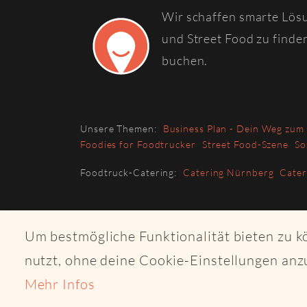
Wir schaffen smarte Lös
und Street Food zu finde
buchen.
Unsere Themen:
Business Plan - Dein Weg zum
Foodies for Foodtrucker
Street Food-Szene
So
Foodtruck-Catering:
Catering Nürnberg
Cate
Um bestmögliche Funktionalität bieten zu 
nutzt, ohne deine Cookie-Einstellungen anz
Mehr Infos
© 2026 Copyri