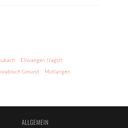
ubach
Ellwangen (Jagst)
hwäbisch Gmünd
Mutlangen
ALLGEMEIN