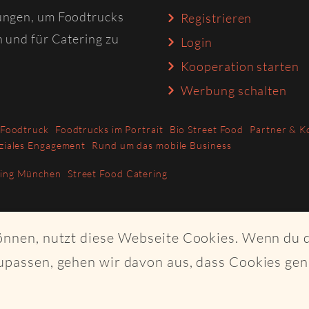
ungen, um Foodtrucks
Registrieren
n und für Catering zu
Login
Kooperation starten
Werbung schalten
 Foodtruck
Foodtrucks im Portrait
Bio Street Food
Partner & K
ziales Engagement
Rund um das mobile Business
ring München
Street Food Catering
können, nutzt diese Webseite Cookies. Wenn du 
upassen, gehen wir davon aus, dass Cookies ge
ght Craftplaces GmbH - Alle Rechte vorbehalten - Made with K