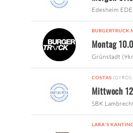
Edesheim EDE
BURGERTRUCK 
Montag 10.0
Grünstadt (9
COSTAS
(GYROS 
Mittwoch 12
SBK Lambrech
LARA´S KANTIN