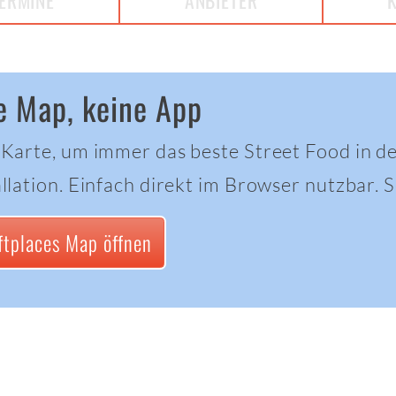
ERMINE
ANBIETER
e Map, keine App
 Karte, um immer das beste Street Food in d
llation. Einfach direkt im Browser nutzbar. Sc
ftplaces Map öffnen