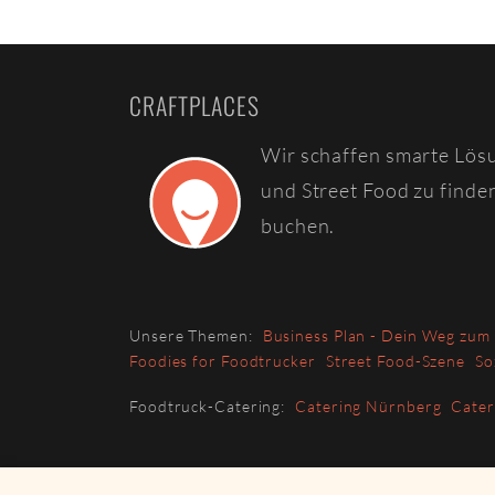
CRAFTPLACES
Wir schaffen smarte Lös
und Street Food zu finde
buchen.
Unsere Themen:
Business Plan - Dein Weg zum
Foodies for Foodtrucker
Street Food-Szene
So
Foodtruck-Catering:
Catering Nürnberg
Cate