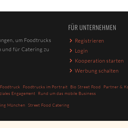
FÜR UNTERNEHMEN
ungen, um Foodtrucks
Registrieren
n und für Catering zu
Login
Kooperation starten
Werbung schalten
 Foodtruck
Foodtrucks im Portrait
Bio Street Food
Partner & K
ziales Engagement
Rund um das mobile Business
ring München
Street Food Catering