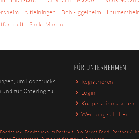
ersheim
Altleiningen
Böhl-Iggelheim
Laumershei
ifferstadt
Sankt Martin
FÜR UNTERNEHMEN
ungen, um Foodtrucks
Registrieren
n und für Catering zu
Login
Kooperation starten
Werbung schalten
 Foodtruck
Foodtrucks im Portrait
Bio Street Food
Partner & K
ziales Engagement
Rund um das mobile Business