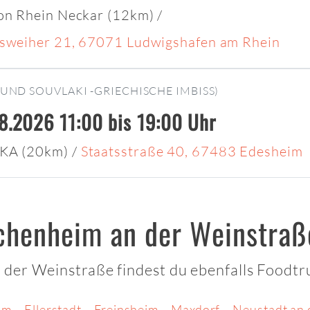
on Rhein Neckar (12km)
/
sweiher 21, 67071 Ludwigshafen am Rhein
UND SOUVLAKI -GRIECHISCHE IMBISS)
08.2026 11:00 bis 19:00 Uhr
KA (20km)
/
Staatsstraße 40, 67483 Edesheim
chenheim an der Weinstraß
der Weinstraße findest du ebenfalls Foodtr
im
Ellerstadt
Freinsheim
Maxdorf
Neustadt an 