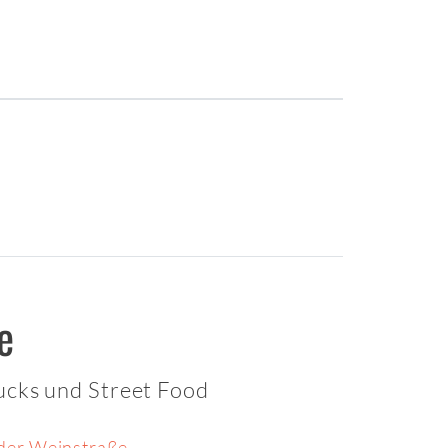
e
ucks und Street Food
der Weinstraße