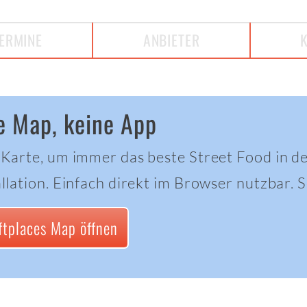
ERMINE
ANBIETER
e Map, keine App
 Karte, um immer das beste Street Food in d
llation. Einfach direkt im Browser nutzbar. Sc
ftplaces Map öffnen