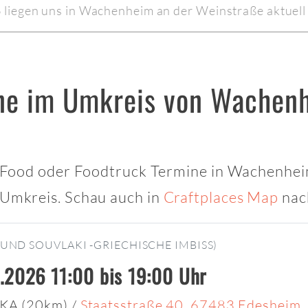
liegen uns in Wachenheim an der Weinstraße aktuell 
ne im Umkreis von Wachen
et Food oder Foodtruck Termine in Wachenhei
 Umkreis. Schau auch in
Craftplaces Map
nach
UND SOUVLAKI -GRIECHISCHE IMBISS)
.2026 11:00 bis 19:00 Uhr
KA (20km)
/
Staatsstraße 40, 67483 Edesheim