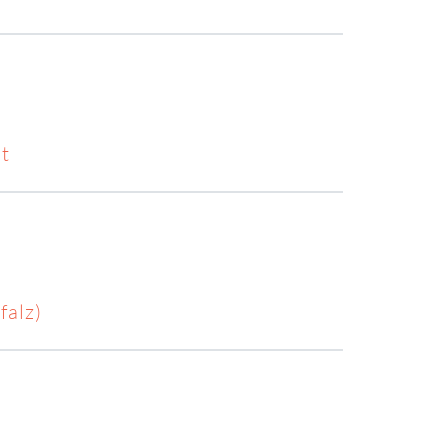
dt
falz)