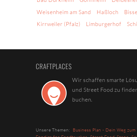
Weisenheim am Sand
Haßloch
Biss
Kirrweiler (Pfalz)
Limburgerhof
Sch
CRAFTPLACES
Wir schaffen smarte Lös
und Street Food zu finde
buchen.
Unsere Themen:
Business Plan - Dein Weg zum
Foodies for Foodtrucker
Street Food-Szene
So