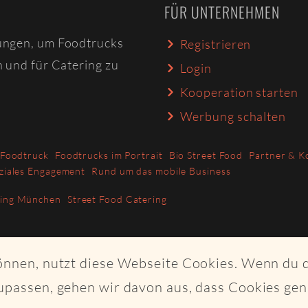
FÜR UNTERNEHMEN
ungen, um Foodtrucks
Registrieren
n und für Catering zu
Login
Kooperation starten
Werbung schalten
 Foodtruck
Foodtrucks im Portrait
Bio Street Food
Partner & K
ziales Engagement
Rund um das mobile Business
ring München
Street Food Catering
können, nutzt diese Webseite Cookies. Wenn du 
upassen, gehen wir davon aus, dass Cookies ge