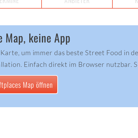
ERMINE
ANBIETER
e Map, keine App
 Karte, um immer das beste Street Food in d
llation. Einfach direkt im Browser nutzbar. Sc
ftplaces Map öffnen