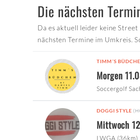
Die nächsten Termi
Da es aktuell leider keine Stree
nächsten Termine im Umkreis. S
TIMM´S BÜDCH
Morgen 11.0
Soccergolf Sa
DOGGI STYLE
(H
Mittwoch 12
LWGA (36km)