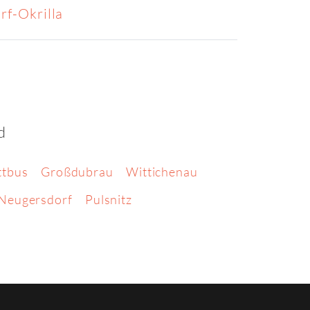
f-Okrilla
d
ttbus
Großdubrau
Wittichenau
Neugersdorf
Pulsnitz