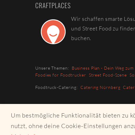
CRAFTPLACES
Wir schaffen smarte Lös
und Street Food zu finde
buchen.
Unsere Themen:
Business Plan - Dein Weg zum
Foodies for Foodtrucker
Street Food-Szene
So
Foodtruck-Catering:
Catering Nürnberg
Cate
Um bestmögliche Funktionalität bieten zu 
nutzt, ohne deine Cookie-Einstellungen anz