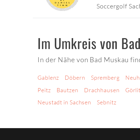
Soccergolf Sa
Im Umkreis von Ba
In der Nähe von Bad Muskau fin
Gablenz
Döbern
Spremberg
Neuh
Peitz
Bautzen
Drachhausen
Görli
Neustadt in Sachsen
Sebnitz