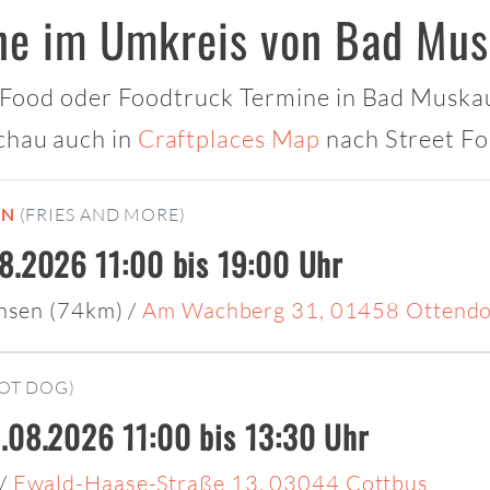
ne im Umkreis von Bad Mu
t Food oder Foodtruck Termine in Bad Muskau 
chau auch in
Craftplaces Map
nach Street Fo
EN
(FRIES AND MORE)
8.2026 11:00 bis 19:00 Uhr
chsen (74km)
/
Am Wachberg 31, 01458 Ottendor
OT DOG)
.08.2026 11:00 bis 13:30 Uhr
/
Ewald-Haase-Straße 13, 03044 Cottbus