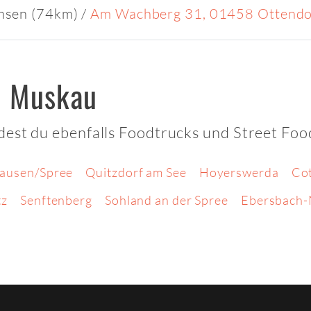
chsen (74km)
/
Am Wachberg 31, 01458 Ottendor
d Muskau
dest du ebenfalls Foodtrucks und Street Foo
ausen/Spree
Quitzdorf am See
Hoyerswerda
Co
tz
Senftenberg
Sohland an der Spree
Ebersbach-