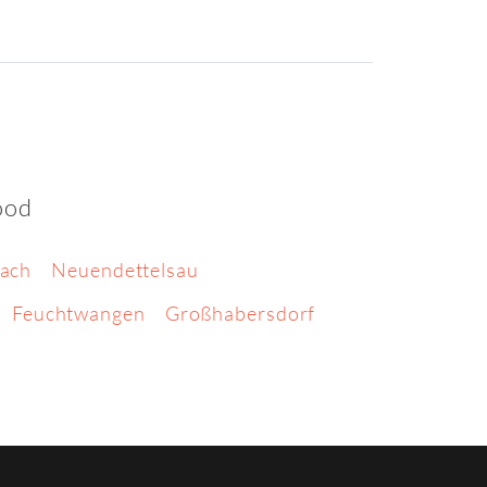
ood
rach
Neuendettelsau
Feuchtwangen
Großhabersdorf