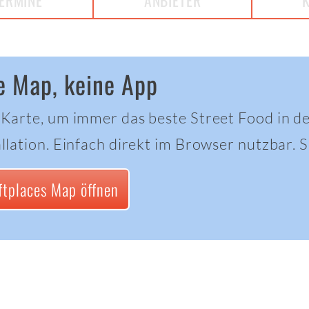
ERMINE
ANBIETER
e Map, keine App
 Karte, um immer das beste Street Food in d
llation. Einfach direkt im Browser nutzbar. Sc
ftplaces Map öffnen