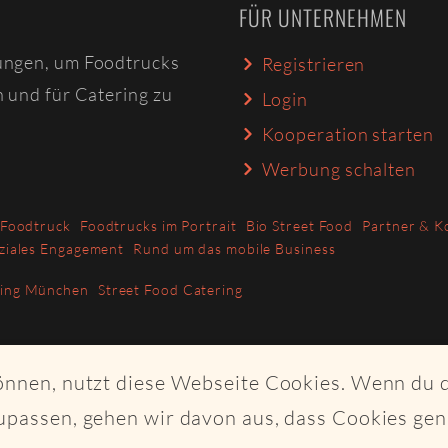
FÜR UNTERNEHMEN
ungen, um Foodtrucks
Registrieren
n und für Catering zu
Login
Kooperation starten
Werbung schalten
 Foodtruck
Foodtrucks im Portrait
Bio Street Food
Partner & K
ziales Engagement
Rund um das mobile Business
ring München
Street Food Catering
können, nutzt diese Webseite Cookies. Wenn du 
upassen, gehen wir davon aus, dass Cookies ge