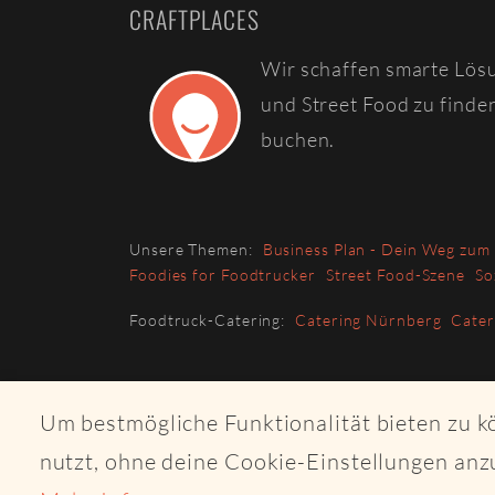
CRAFTPLACES
Wir schaffen smarte Lös
und Street Food zu finde
buchen.
Unsere Themen:
Business Plan - Dein Weg zum
Foodies for Foodtrucker
Street Food-Szene
So
Foodtruck-Catering:
Catering Nürnberg
Cate
Um bestmögliche Funktionalität bieten zu 
nutzt, ohne deine Cookie-Einstellungen anz