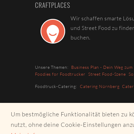
CRAFTPLACES
Wir schaffen smarte Lös
und Street Food zu finde
buchen.
Unsere Themen:
Business Plan - Dein Weg zum
Foodies for Foodtrucker
Street Food-Szene
So
Foodtruck-Catering:
Catering Nürnberg
Cate
Um bestmögliche Funktionalität bieten zu 
nutzt, ohne deine Cookie-Einstellungen anz