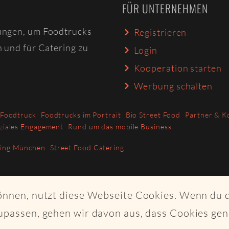
FÜR UNTERNEHMEN
ungen, um Foodtrucks
Registrieren
n und für Catering zu
Login
Kooperation starten
Werbung schalten
 Foodtruck
Foodtrucks im Portrait
Bio Street Food
Partner & K
ziales Engagement
Rund um das mobile Business
ring München
Street Food Catering
können, nutzt diese Webseite Cookies. Wenn du 
upassen, gehen wir davon aus, dass Cookies ge