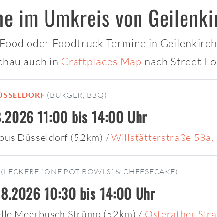
ne im Umkreis von Geilenki
t Food oder Foodtruck Termine in Geilenkirche
chau auch in
Craftplaces Map
nach Street Fo
ÜSSELDORF
(BURGER, BBQ)
.2026 11:00 bis 14:00 Uhr
pus Düsseldorf (52km)
/
Willstätterstraße 58a
(LECKERE ´ONE POT BOWLS´ & CHEESECAKE)
8.2026 10:30 bis 14:00 Uhr
elle Meerbusch Strümp (52km)
/
Osterather Str