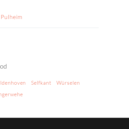
 Pulheim
ood
ldenhoven
Selfkant
Würselen
ngerwehe