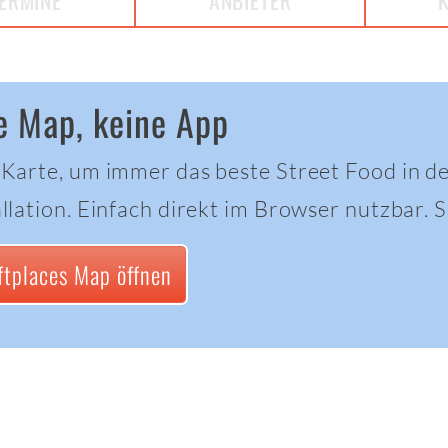
ERMINE
ANBIETER
e Map, keine App
 Karte, um immer das beste Street Food in d
llation. Einfach direkt im Browser nutzbar. Sc
ftplaces Map öffnen