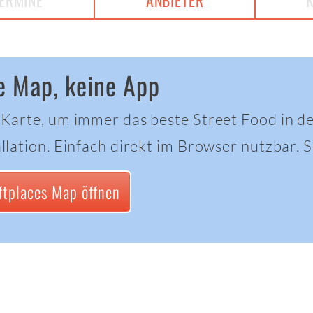
ERMINE
ANBIETER
e Map, keine App
 Karte, um immer das beste Street Food in d
llation. Einfach direkt im Browser nutzbar. Sc
ftplaces Map öffnen