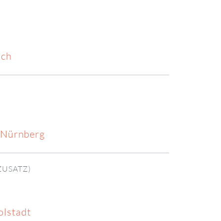
ach
i Nürnberg
ZUSATZ)
olstadt