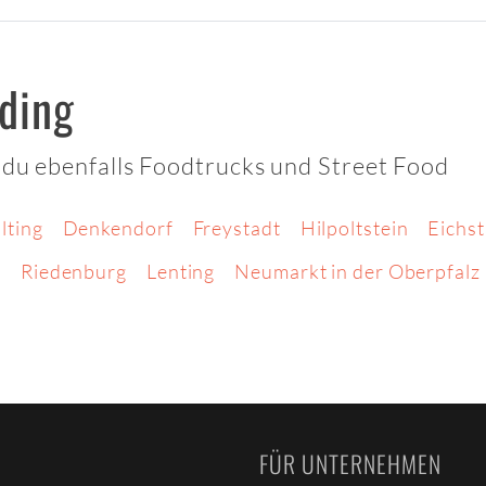
ding
 du ebenfalls Foodtrucks und Street Food
lting
Denkendorf
Freystadt
Hilpoltstein
Eichst
m
Riedenburg
Lenting
Neumarkt in der Oberpfalz
FÜR UNTERNEHMEN