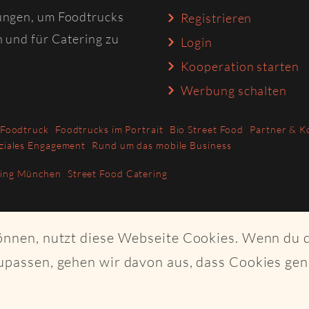
ungen, um Foodtrucks
Registrieren
n und für Catering zu
Login
Kooperation starten
Werbung schalten
 Foodtruck
Foodtrucks im Portrait
Bio Street Food
Partner & K
ziales Engagement
Rund um das mobile Business
ring München
Street Food Catering
können, nutzt diese Webseite Cookies. Wenn du 
upassen, gehen wir davon aus, dass Cookies ge
ght Craftplaces GmbH - Alle Rechte vorbehalten - Made with K