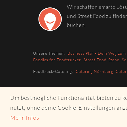
Wir schaffen smarte Lös
und Street Food zu finde
buchen.
Unsere Themen:
Business Plan - Dein Weg zum
Foodies for Foodtrucker
Street Food-Szene
So
Foodtruck-Catering:
Catering Nürnberg
Cate
Um bestmögliche Funktionalität bieten zu 
nutzt, ohne deine Cookie-Einstellungen anz
Mehr Infos
© 2026 Copyri