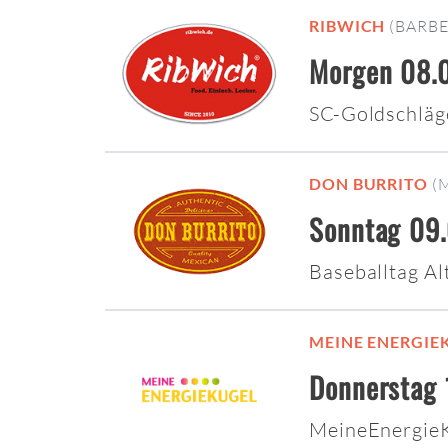
RIBWICH
(BARB
Morgen 08.0
SC-Goldschläg
DON BURRITO
(
Sonntag 09.
Baseballtag A
MEINE ENERGIE
Donnerstag 
MeineEnergie