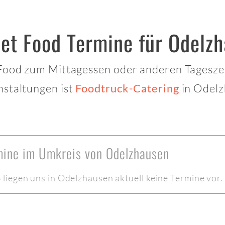
eet Food Termine für Odelz
 Food zum Mittagessen oder anderen Tagesze
nstaltungen ist
in Odelz
Foodtruck-Catering
rmine im Umkreis von Odelzhausen
liegen uns in Odelzhausen aktuell keine Termine vor.