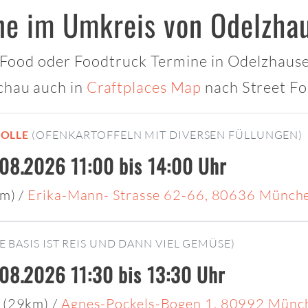
ne im Umkreis von Odelzha
t Food oder Foodtruck Termine in Odelzhausen
chau auch in
Craftplaces Map
nach Street Fo
NOLLE
(OFENKARTOFFELN MIT DIVERSEN FÜLLUNGEN)
.08.2026 11:00 bis 14:00 Uhr
km)
/
Erika-Mann- Strasse 62-66, 80636 Münch
IE BASIS IST REIS UND DANN VIEL GEMÜSE)
.08.2026 11:30 bis 13:30 Uhr
 (29km)
/
Agnes-Pockels-Bogen 1, 80992 Münc