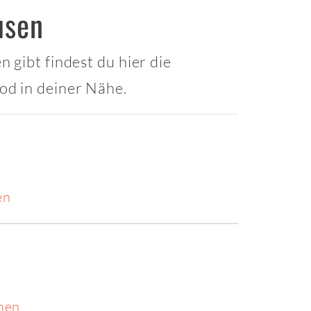
usen
 gibt findest du hier die
od in deiner Nähe.
en
hen