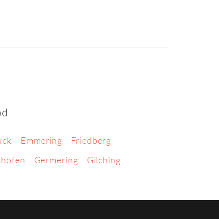
od
uck
Emmering
Friedberg
nhofen
Germering
Gilching