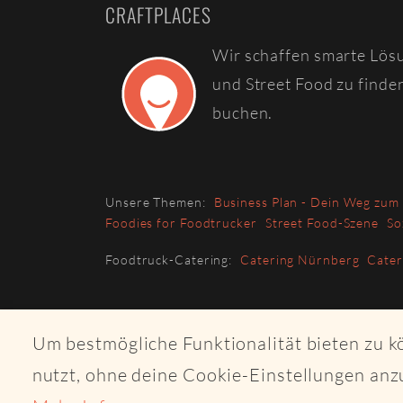
CRAFTPLACES
Wir schaffen smarte Lös
und Street Food zu finde
buchen.
Unsere Themen:
Business Plan - Dein Weg zum
Foodies for Foodtrucker
Street Food-Szene
So
Foodtruck-Catering:
Catering Nürnberg
Cate
Um bestmögliche Funktionalität bieten zu 
nutzt, ohne deine Cookie-Einstellungen anz