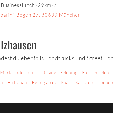
 Businesslunch (29km)
/
parini-Bogen 27, 80639 München
lzhausen
dest du ebenfalls Foodtrucks und Street Fo
Markt Indersdorf
Dasing
Olching
Fürstenfeldbr
au
Eichenau
Egling an der Paar
Karlsfeld
Inche