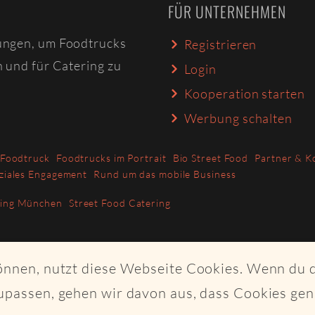
FÜR UNTERNEHMEN
ungen, um Foodtrucks
Registrieren
n und für Catering zu
Login
Kooperation starten
Werbung schalten
 Foodtruck
Foodtrucks im Portrait
Bio Street Food
Partner & K
ziales Engagement
Rund um das mobile Business
ring München
Street Food Catering
können, nutzt diese Webseite Cookies. Wenn du 
upassen, gehen wir davon aus, dass Cookies ge