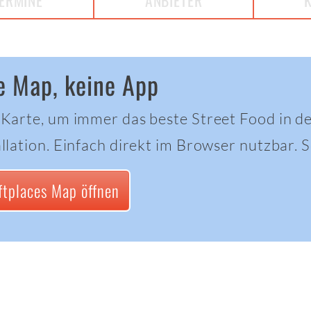
ERMINE
ANBIETER
e Map, keine App
 Karte, um immer das beste Street Food in d
llation. Einfach direkt im Browser nutzbar. Sc
ftplaces Map öffnen