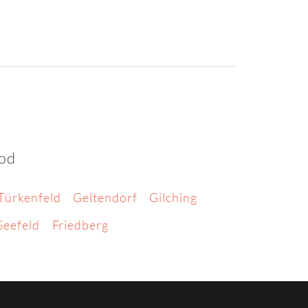
ood
Türkenfeld
Geltendorf
Gilching
Seefeld
Friedberg