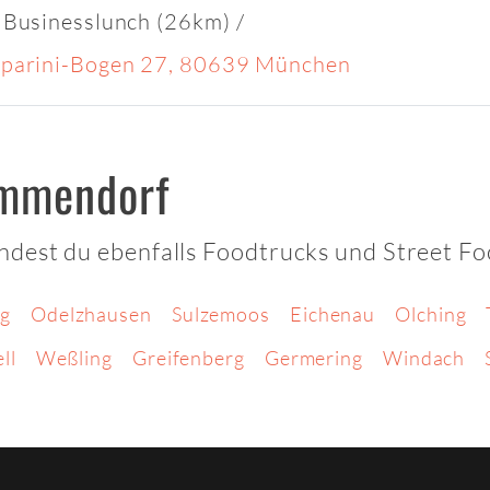
 Businesslunch (26km)
/
parini-Bogen 27, 80639 München
ammendorf
dest du ebenfalls Foodtrucks und Street F
g
Odelzhausen
Sulzemoos
Eichenau
Olching
ll
Weßling
Greifenberg
Germering
Windach