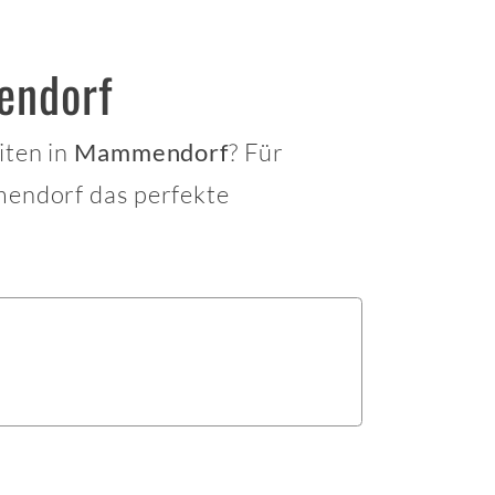
endorf
iten in
? Für
Mammendorf
endorf das perfekte