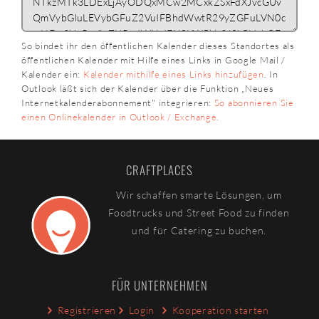
So bindet ihr den öffentlichen Kalender dieses Standortes als
öffentlichen Kalender mit Hilfe eines Links in Google Mail /
Kalender ein:
Kalender mithilfe eines Links hinzufügen
. In
Outlook läßt sich der Kalender über die Funktion „Neues
Internetkalenderabonnement" integrieren:
So abonnieren Sie
einen Onlinekalender in Outlook / Exchange
.
CRAFTPLACES
Wir schaffen smarte Lösungen, um
Foodtrucks und Street Food zu finden
und für Catering zu buchen.
FÜR UNTERNEHMEN
Registrieren
Login
Kooperation starten