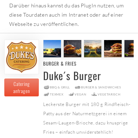
Darüber hinaus kannst du das PlugIn nutzen, um
diese Tourdaten auch im Intranet oder auf einer
Webseite zu veröffentlichen.
BURGER & FRIES
Duke´s Burger
Catering
BBQ & GRILL
BURGER & SANDWICHES
anfragen
TEXMEX
VEGAN
VEGETARISCH
Leckerste Burger mit 180 g Rindfleisch-
Patty aus der Naturmetzgerei in einem
Sesam-Laugen-Brioche, dazu knusprige
Fries – einfach unwiderstehlich!