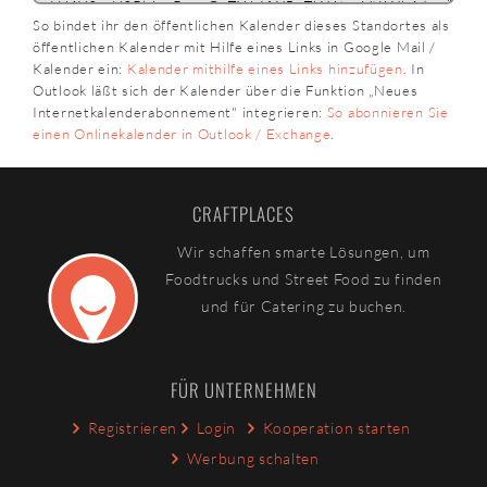
So bindet ihr den öffentlichen Kalender dieses Standortes als
öffentlichen Kalender mit Hilfe eines Links in Google Mail /
Kalender ein:
Kalender mithilfe eines Links hinzufügen
. In
Outlook läßt sich der Kalender über die Funktion „Neues
Internetkalenderabonnement" integrieren:
So abonnieren Sie
einen Onlinekalender in Outlook / Exchange
.
CRAFTPLACES
Wir schaffen smarte Lösungen, um
Foodtrucks und Street Food zu finden
und für Catering zu buchen.
FÜR UNTERNEHMEN
Registrieren
Login
Kooperation starten
Werbung schalten