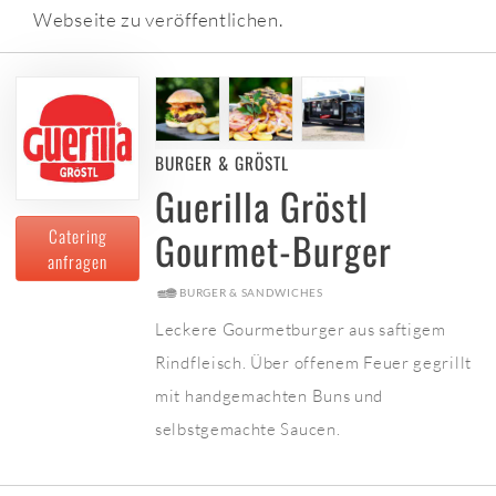
Webseite zu veröffentlichen.
BURGER & GRÖSTL
Guerilla Gröstl
Gourmet-Burger
Catering
anfragen
BURGER & SANDWICHES
Leckere Gourmetburger aus saftigem
Rindfleisch. Über offenem Feuer gegrillt
mit handgemachten Buns und
selbstgemachte Saucen.