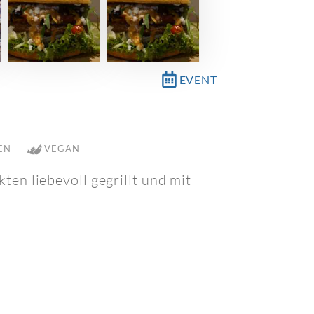
EVENT
EN
VEGAN
ten liebevoll gegrillt und mit