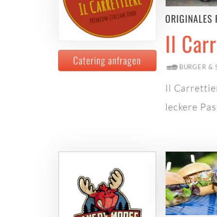
ORIGINALES 
Il Car
Catering anfragen
BURGER &
Il Carretti
leckere Pas