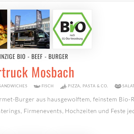
INZIGE BIO - BEEF - BURGER
rtruck Mosbach
 SANDWICHES
FISCH
PIZZA, PASTA & CO.
SALA
met-Burger aus hausgewolftem, feinstem Bio-Ri
aterings, Firmenevents, Hochzeiten und Feste je