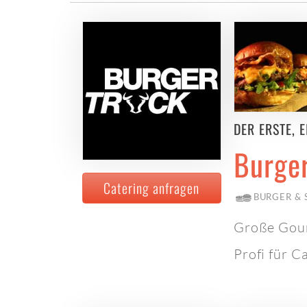
DER ERSTE, E
Burge
Catering anfragen
BURGER &
Große Gour
Profi für C