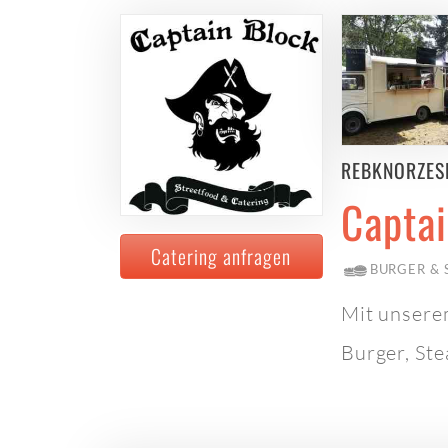
REBKNORZESP
Captai
Catering anfragen
BURGER &
Mit unsere
Burger, Ste