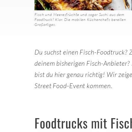
Fisch und Meeresfrüchte und sogar Sushi aus dem
Foodtruck? Klar. Die mobilen Küchenchefs bereiten
Großartiges.
Du suchst einen Fisch-Foodtruck? Z
deinem bisherigen Fisch-Anbieter?
bist du hier genau richtig! Wir zei
Street Food-Event kommen.
Foodtrucks mit Fis