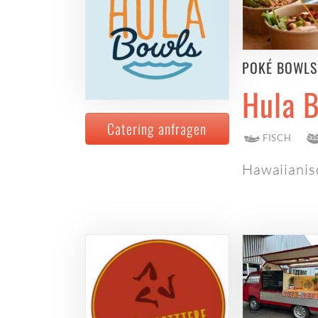
POKÉ BOWLS
Hula B
Catering anfragen
FISCH
Hawaiianis