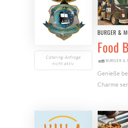
BURGER & M
Food B
Catering-Anfrage
BURGER &
nicht aktiv
Genieße bei
Charme ser