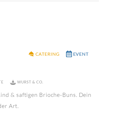
CATERING
EVENT
TE
WURST & CO.
nd & saftigen Brioche-Buns. Dein
der Art.