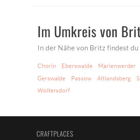
Im Umkreis von Bri
In der Nähe von Britz findest d
Chorin
Eberswalde
Marienwerder
Gerswalde
Passow
Altlandsberg
S
Woltersdorf
CRAFTPLACES