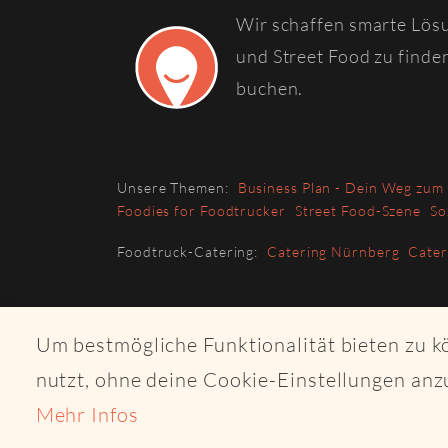
Wir schaffen smarte Lös
und Street Food zu finde
buchen.
Unsere Themen:
Business Plan - Dein Weg zum
Foodies for Foodtrucker
Street Food-Szene
So
Foodtruck-Catering:
Catering Nürnberg
Cate
Um bestmögliche Funktionalität bieten zu 
nutzt, ohne deine Cookie-Einstellungen anz
Mehr Infos
© 2026 Copyri