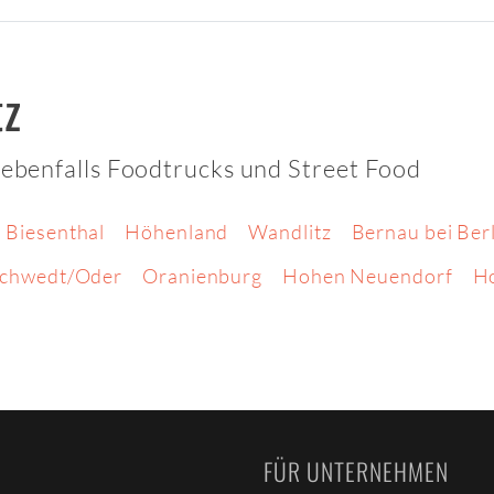
tz
u ebenfalls Foodtrucks und Street Food
Biesenthal
Höhenland
Wandlitz
Bernau bei Ber
chwedt/Oder
Oranienburg
Hohen Neuendorf
H
FÜR UNTERNEHMEN