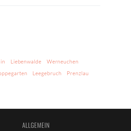
lin
Liebenwalde
Werneuchen
oppegarten
Leegebruch
Prenzlau
ALLGEMEIN