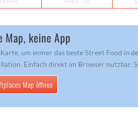
ERMINE
ANBIETER
e Map, keine App
 Karte, um immer das beste Street Food in d
llation. Einfach direkt im Browser nutzbar. Sc
ftplaces Map öffnen