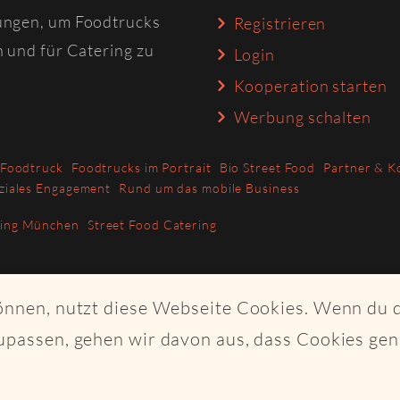
ungen, um Foodtrucks
Registrieren
n und für Catering zu
Login
Kooperation starten
Werbung schalten
 Foodtruck
Foodtrucks im Portrait
Bio Street Food
Partner & K
ziales Engagement
Rund um das mobile Business
ring München
Street Food Catering
können, nutzt diese Webseite Cookies. Wenn du 
upassen, gehen wir davon aus, dass Cookies ge
ght Craftplaces GmbH - Alle Rechte vorbehalten - Made with K