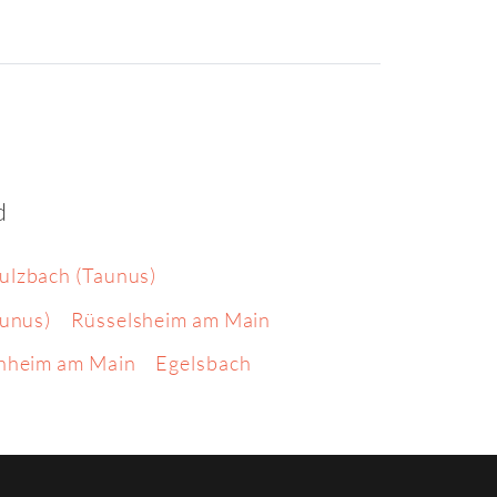
d
ulzbach (Taunus)
aunus)
Rüsselsheim am Main
hheim am Main
Egelsbach