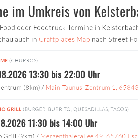
ne im Umkreis von Kelster
t Food oder Foodtruck Termine in Kelsterbach 
chau auch in
Craftplaces Map
nach Street Fo
IME
(CHURROS)
8.2026 13:30 bis 22:00 Uhr
Zentrum (8km)
/
Main-Taunus-Zentrum 1, 65843 
NO GRILL
(BURGER, BURRITO, QUESADILLAS, TACOS)
8.2026 11:30 bis 14:00 Uhr
o Grill (9km)
/
Mergenthalerallee 49, 65760 Es