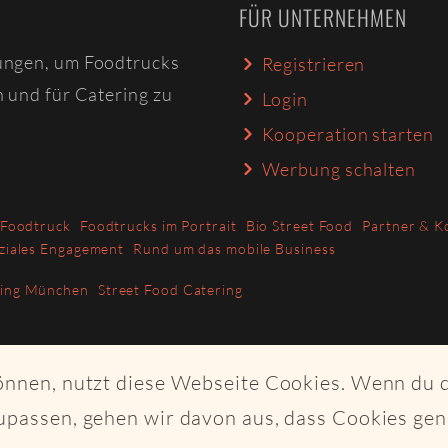
FÜR UNTERNEHMEN
ungen, um Foodtrucks
Registrieren
n und für Catering zu
Login
Kooperation starten
Werbung schalten
 Foodtruck
Foodtrucks im Portrait
Bio Street Food
Partner & K
ziales Engagement
Rund um das mobile Business
ring München
Street Food Catering
können, nutzt diese Webseite Cookies. Wenn du 
upassen, gehen wir davon aus, dass Cookies ge