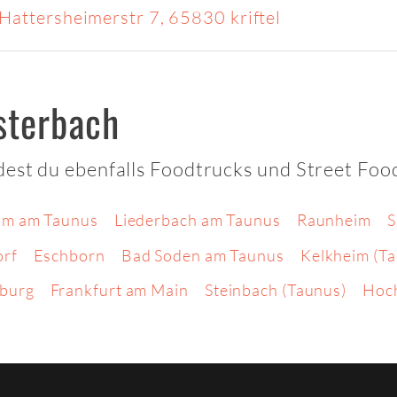
Hattersheimerstr 7, 65830 kriftel
sterbach
dest du ebenfalls Foodtrucks und Street Foo
im am Taunus
Liederbach am Taunus
Raunheim
S
orf
Eschborn
Bad Soden am Taunus
Kelkheim (T
burg
Frankfurt am Main
Steinbach (Taunus)
Hoc