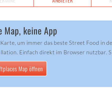
ERMINE
ANBIETER
e Map, keine App
 Karte, um immer das beste Street Food in d
llation. Einfach direkt im Browser nutzbar. Sc
ftplaces Map öffnen