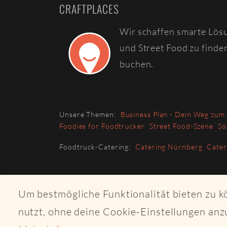
CRAFTPLACES
Wir schaffen smarte Lös
und Street Food zu finde
buchen.
Unsere Themen:
Business Plan - Dein Weg zum
Foodies for Foodtrucker
Street Food-Szene
So
Foodtruck-Catering:
Catering Nürnberg
Cate
Um bestmögliche Funktionalität bieten zu 
nutzt, ohne deine Cookie-Einstellungen anz