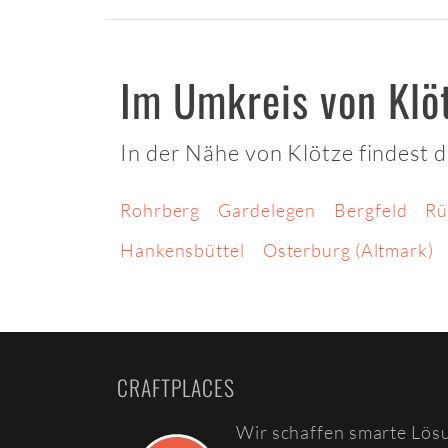
Im Umkreis von Klö
In der Nähe von Klötze findest 
Rohrberg
Gardelegen
Bergfeld
Rü
Hankensbüttel
Osterburg (Altmark)
CRAFTPLACES
Wir schaffen smarte Lös