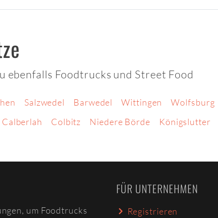
tze
du ebenfalls Foodtrucks und Street Food
hen
Salzwedel
Barwedel
Wittingen
Wolfsburg
Calberlah
Colbitz
Niedere Börde
Königslutter
FÜR UNTERNEHMEN
ungen, um Foodtrucks
Registrieren