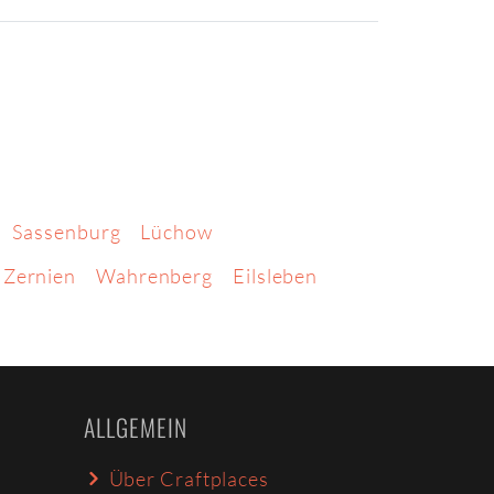
Sassenburg
Lüchow
Zernien
Wahrenberg
Eilsleben
ALLGEMEIN
Über Craftplaces