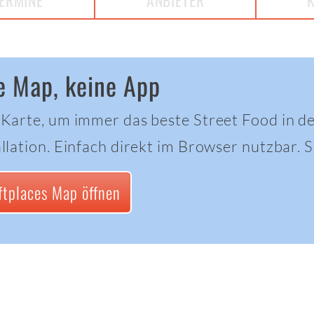
ERMINE
ANBIETER
e Map, keine App
 Karte, um immer das beste Street Food in d
llation. Einfach direkt im Browser nutzbar. Sc
ftplaces Map öffnen