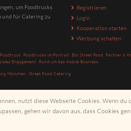
ungen, um Foodtrucks
Registrieren
n und für Catering zu
Login
Kooperation starten
Werbung schalten
 Foodtruck
Foodtrucks im Portrait
Bio Street Food
Partner & K
ziales Engagement
Rund um das mobile Business
ring München
Street Food Catering
können, nutzt diese Webseite Cookies. Wenn du 
upassen, gehen wir davon aus, dass Cookies ge
ght Craftplaces GmbH - Alle Rechte vorbehalten - Made with K