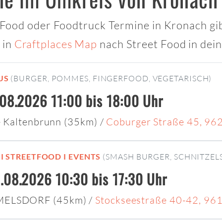
t Food oder Foodtruck Termine in Kronach gib
 in
Craftplaces Map
nach Street Food in dei
US
(BURGER, POMMES, FINGERFOOD, VEGETARISCH)
.08.2026 11:00 bis 18:00 Uhr
le Kaltenbrunn (35km)
/
Coburger Straße 45, 96
 I STREETFOOD I EVENTS
(SMASH BURGER, SCHNITZEL
.08.2026 10:30 bis 17:30 Uhr
MELSDORF (45km)
/
Stockseestraße 40-42, 9