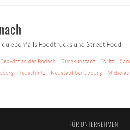
onach
 du ebenfalls Foodtrucks und Street Food
Redwitz an der Rodach
Burgkunstadt
Föritz
Son
eberg
Teuschnitz
Neustadt bei Coburg
Michelau
FÜR UNTERNEHMEN