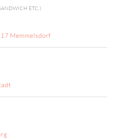
SANDWICH ETC.)
6117 Memmelsdorf
tadt
erg