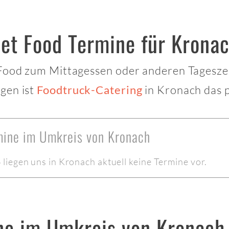
eet Food Termine für Krona
 Food zum Mittagessen oder anderen Tagesze
gen ist
in Kronach das p
Foodtruck-Catering
rmine im Umkreis von Kronach
iegen uns in Kronach aktuell keine Termine vor.
ne im Umkreis von Kronach