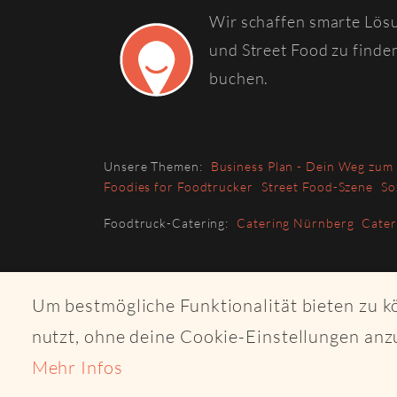
Wir schaffen smarte Lös
und Street Food zu finde
buchen.
Unsere Themen:
Business Plan - Dein Weg zum
Foodies for Foodtrucker
Street Food-Szene
So
Foodtruck-Catering:
Catering Nürnberg
Cate
Um bestmögliche Funktionalität bieten zu 
nutzt, ohne deine Cookie-Einstellungen anz
Mehr Infos
© 2026 Copyri