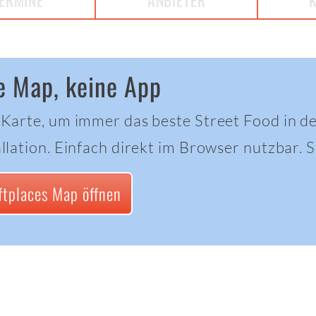
ERMINE
ANBIETER
e Map, keine App
 Karte, um immer das beste Street Food in d
llation. Einfach direkt im Browser nutzbar. Sc
ftplaces Map öffnen