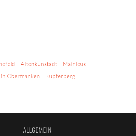
nefeld
Altenkunstadt
Mainleus
 in Oberfranken
Kupferberg
ALLGEMEIN