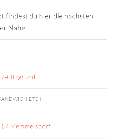
t findest du hier die nächsten
ner Nähe.
274 Itzgrund
SANDWICH ETC.)
6117 Memmelsdorf