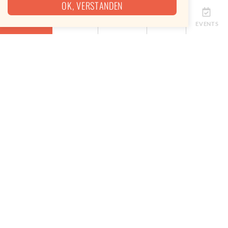
OK, VERSTANDEN
ÜBERSICHT
TERMINE
ANBIETER
KARTE
EVENTS
Eine Map, keine App
Eine Karte, um immer das beste Street Food in
deiner Nähe zu finden. Ohne Installation. Einfach
direkt im Browser nutzbar. Schnell, einfach, lecker.
Craftplaces Map öffnen