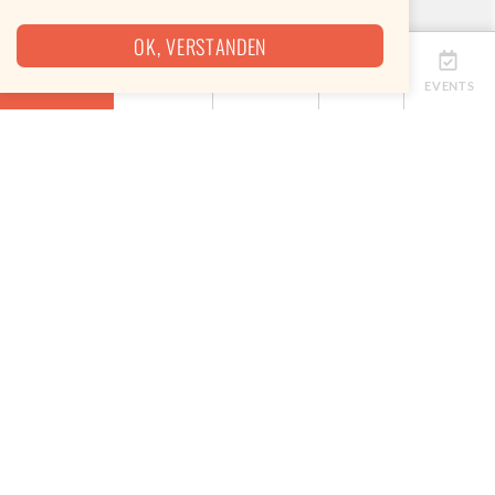
OK, VERSTANDEN
ÜBERSICHT
TERMINE
ANBIETER
KARTE
EVENTS
Eine Map, keine App
Eine Karte, um immer das beste Street Food in
deiner Nähe zu finden. Ohne Installation. Einfach
direkt im Browser nutzbar. Schnell, einfach, lecker.