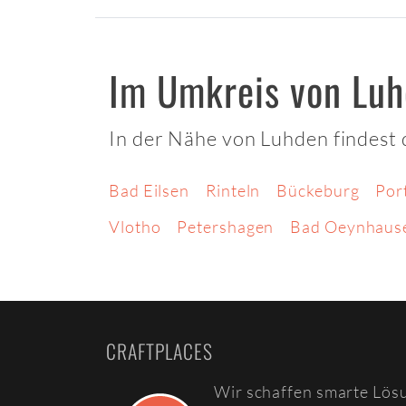
Im Umkreis von Lu
In der Nähe von Luhden findest 
Bad Eilsen
Rinteln
Bückeburg
Por
Vlotho
Petershagen
Bad Oeynhaus
CRAFTPLACES
Wir schaffen smarte Lös