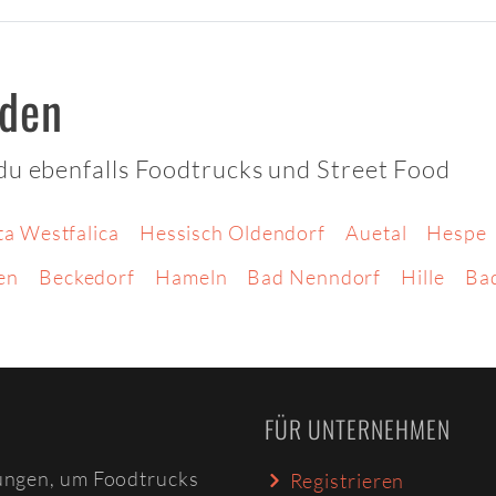
hden
du ebenfalls Foodtrucks und Street Food
ta Westfalica
Hessisch Oldendorf
Auetal
Hespe
en
Beckedorf
Hameln
Bad Nenndorf
Hille
Ba
FÜR UNTERNEHMEN
ungen, um Foodtrucks
Registrieren