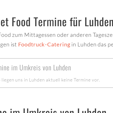
eet Food Termine für Luhde
 Food zum Mittagessen oder anderen Tagesze
gen ist
in Luhden das pe
Foodtruck-Catering
rmine im Umkreis von Luhden
iegen uns in Luhden aktuell keine Termine vor.
ne im Umkreis von Luhden