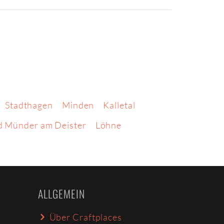
Stadthagen
Minden
Kalletal
d Münder am Deister
Löhne
ALLGEMEIN
Über Craftplaces