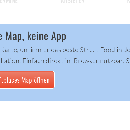
ERMINE
ANBIETER
e Map, keine App
 Karte, um immer das beste Street Food in d
llation. Einfach direkt im Browser nutzbar. Sc
ftplaces Map öffnen