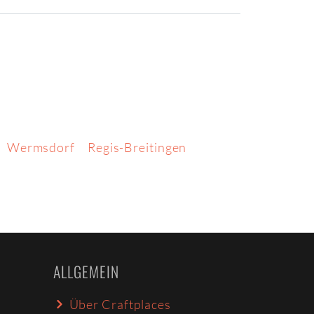
Wermsdorf
Regis-Breitingen
ALLGEMEIN
Über Craftplaces