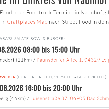
t Food oder Foodtruck Termine in Naunhof gib
 in
Craftplaces Map
nach Street Food in dei
WRAPS, SALATE, BOWLS, BURGER)
8.2026 08:00 bis 15:00 Uhr
nsdorf (11km)
/
Paunsdorfer Allee 1, 04329 Lei
ERWEBER
(BURGER, FRITT´N, VERSCH. TAGESGERICHTE)
.08.2026 16:00 bis 20:00 Uhr
berg (46km)
/
Luisenstraße 37, 06905 Bad Schm