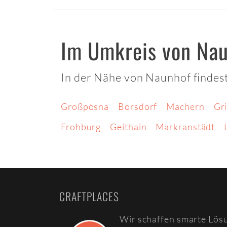
Im Umkreis von Na
In der Nähe von Naunhof findest
Großpösna
Borsdorf
Machern
Gr
Frohburg
Geithain
Markranstädt
CRAFTPLACES
Wir schaffen smarte Lös