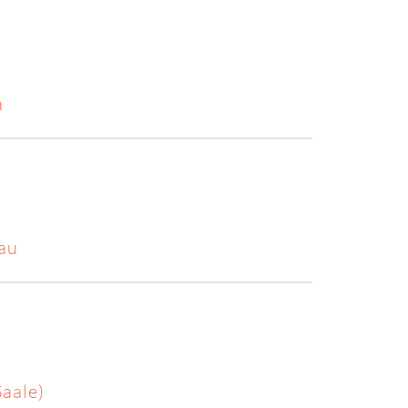
a
au
aale)