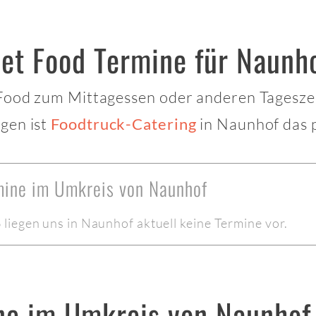
eet Food Termine für Naunh
 Food zum Mittagessen oder anderen Tagesze
gen ist
in Naunhof das p
Foodtruck-Catering
rmine im Umkreis von Naunhof
iegen uns in Naunhof aktuell keine Termine vor.
ne im Umkreis von Naunhof