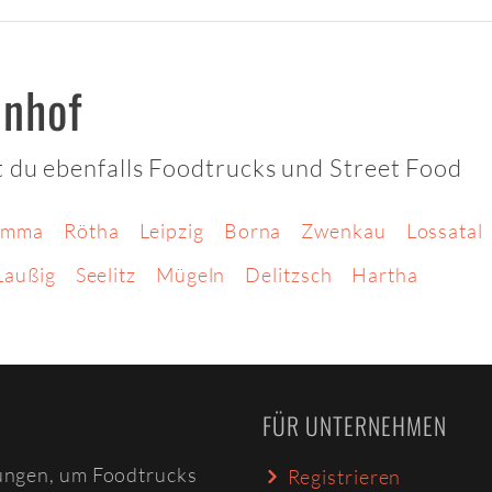
unhof
 du ebenfalls Foodtrucks und Street Food
imma
Rötha
Leipzig
Borna
Zwenkau
Lossatal
Laußig
Seelitz
Mügeln
Delitzsch
Hartha
FÜR UNTERNEHMEN
ungen, um Foodtrucks
Registrieren