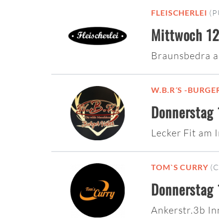
FLEISCHERLEI
(P
Mittwoch 12
Braunsbedra 
W.B.R´S -BURG
Donnerstag 
Lecker Fit am 
TOM`S CURRY
(
Donnerstag 
Ankerstr.3b I