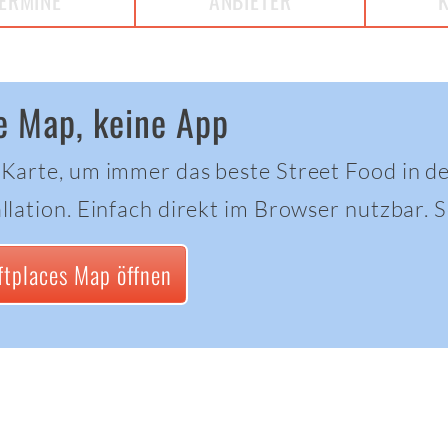
ERMINE
ANBIETER
e Map, keine App
 Karte, um immer das beste Street Food in d
llation. Einfach direkt im Browser nutzbar. Sc
ftplaces Map öffnen