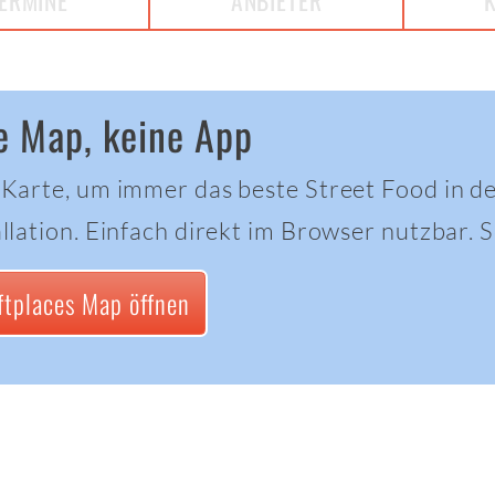
ERMINE
ANBIETER
e Map, keine App
 Karte, um immer das beste Street Food in d
llation. Einfach direkt im Browser nutzbar. Sc
ftplaces Map öffnen