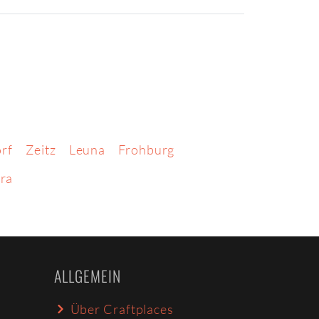
rf
Zeitz
Leuna
Frohburg
ra
ALLGEMEIN
Über Craftplaces