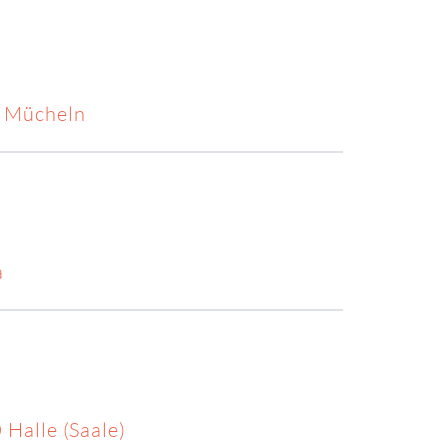
9 Mücheln
a
 Halle (Saale)