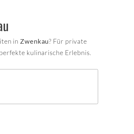
au
iten in
? Für private
Zwenkau
erfekte kulinarische Erlebnis.
u