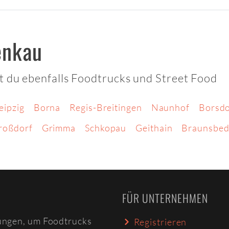
enkau
t du ebenfalls Foodtrucks und Street Food
eipzig
Borna
Regis-Breitingen
Naunhof
Borsdo
roßdorf
Grimma
Schkopau
Geithain
Braunsbed
FÜR UNTERNEHMEN
ungen, um Foodtrucks
Registrieren