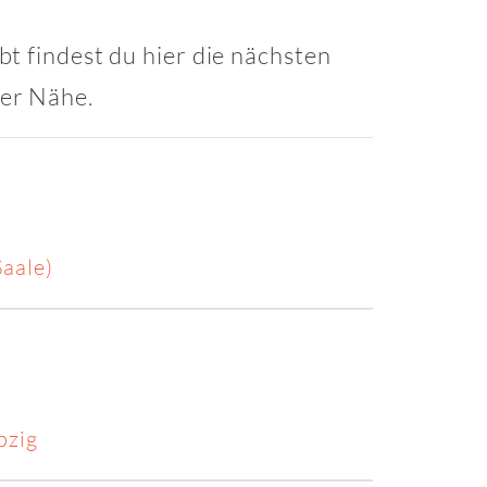
t findest du hier die nächsten
ner Nähe.
aale)
pzig