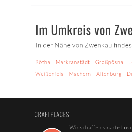
Im Umkreis von Zw
In der Nähe von Zwenkau findes
Rötha
Markranstädt
Großpösna
L
Weißenfels
Machern
Altenburg
D
CRAFTPLACES
Wir schaffen smarte Lös