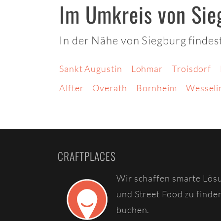
Im Umkreis von Sie
In der Nähe von Siegburg findes
Sankt Augustin
Lohmar
Troisdorf
Alfter
Overath
Bornheim
Wesseli
CRAFTPLACES
Wir schaffen smarte Lös
und Street Food zu finde
buchen.