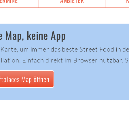
ERMINE
ANBIETER
e Map, keine App
 Karte, um immer das beste Street Food in d
llation. Einfach direkt im Browser nutzbar. Sc
ftplaces Map öffnen