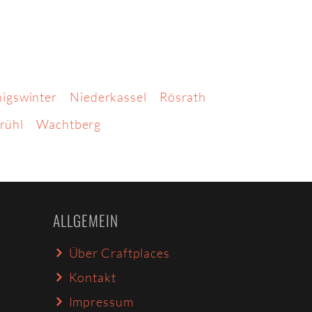
igswinter
Niederkassel
Rösrath
rühl
Wachtberg
ALLGEMEIN
Über Craftplaces
Kontakt
Impressum