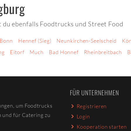
gburg
t du ebenfalls Foodtrucks und Street Food
Bonn
Hennef (Sieg)
Neunkirchen-Seelscheid
Kön
ng
Eitorf
Much
Bad Honnef
Rheinbreitbach
B
FÜR UNTERNEHMEN
ungen, um Foodtrucks
Registrieren
n und für Catering zu
Login
Kooperation starten