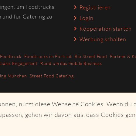
ungen, um Foodtrucks
Registrieren
n und für Catering zu
Login
Kooperation starten
Werbung schalten
 Foodtruck
Foodtrucks im Portrait
Bio Street Food
Partner & K
ziales Engagement
Rund um das mobile Business
ring München
Street Food Catering
können, nutzt diese Webseite Cookies. Wenn du 
upassen, gehen wir davon aus, dass Cookies ge
ght Craftplaces GmbH - Alle Rechte vorbehalten - Made with K