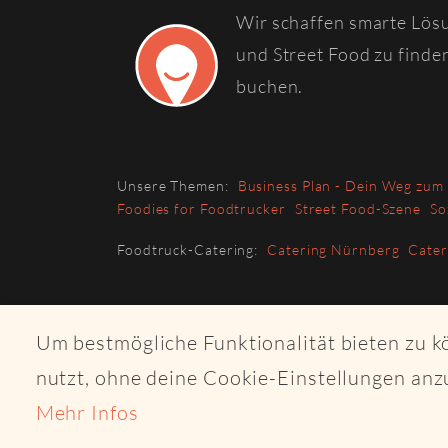
Wir schaffen smarte Lös
und Street Food zu finde
buchen.
Unsere Themen:
Business Plan - Dein Weg zum
Foodies for Foodtrucker
Street Food-Szene
So
Foodtruck-Catering:
Catering Nürnberg
Cate
Um bestmögliche Funktionalität bieten zu 
nutzt, ohne deine Cookie-Einstellungen anz
Mehr Infos
© 2026 Copyri