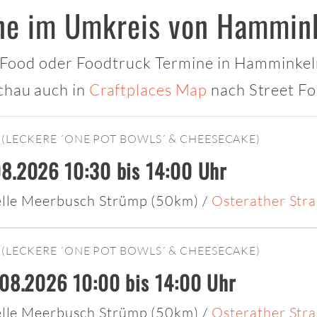
ine im Umkreis von Hammin
t Food oder Foodtruck Termine in Hamminkeln 
chau auch in
Craftplaces Map
nach Street Fo
(LECKERE ´ONE POT BOWLS´ & CHEESECAKE)
8.2026 10:30 bis 14:00 Uhr
elle Meerbusch Strümp (50km)
/
Osterather Str
(LECKERE ´ONE POT BOWLS´ & CHEESECAKE)
.08.2026 10:00 bis 14:00 Uhr
elle Meerbusch Strümp (50km)
/
Osterather Str