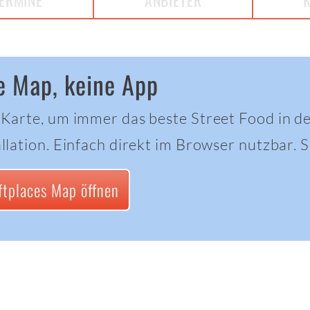
ERMINE
ANBIETER
e Map, keine App
 Karte, um immer das beste Street Food in d
llation. Einfach direkt im Browser nutzbar. Sc
ftplaces Map öffnen