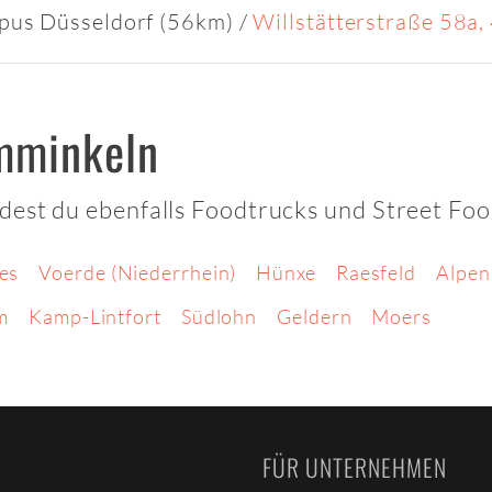
pus Düsseldorf (56km)
/
Willstätterstraße 58a
mminkeln
dest du ebenfalls Foodtrucks und Street Fo
es
Voerde (Niederrhein)
Hünxe
Raesfeld
Alpen
m
Kamp-Lintfort
Südlohn
Geldern
Moers
FÜR UNTERNEHMEN