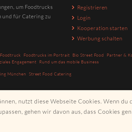
ungen, um Foodtrucks
Registrieren
n und für Catering zu
Login
Kooperation starten
Werbung schalten
 Foodtruck
Foodtrucks im Portrait
Bio Street Food
Partner & K
ziales Engagement
Rund um das mobile Business
ring München
Street Food Catering
können, nutzt diese Webseite Cookies. Wenn du 
upassen, gehen wir davon aus, dass Cookies ge
ght Craftplaces GmbH - Alle Rechte vorbehalten - Made with K