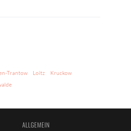
en-Trantow
Loitz
Kruckow
walde
ALLGEMEIN