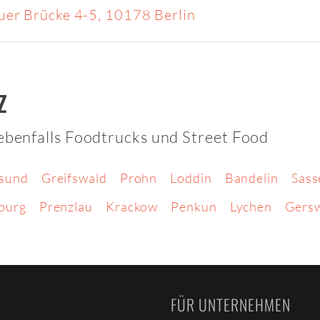
uer Brücke 4-5, 10178 Berlin
z
 ebenfalls Foodtrucks und Street Food
lsund
Greifswald
Prohn
Loddin
Bandelin
Sass
burg
Prenzlau
Krackow
Penkun
Lychen
Gers
FÜR UNTERNEHMEN