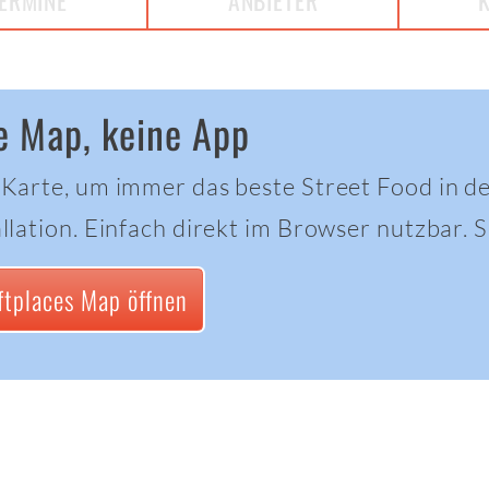
ERMINE
ANBIETER
e Map, keine App
 Karte, um immer das beste Street Food in d
llation. Einfach direkt im Browser nutzbar. Sc
ftplaces Map öffnen