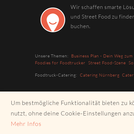
Wir schaffen smarte Lös
und Street Food zu finde
buchen.
Unsere Themen:
Business Plan - Dein Weg zum
Foodies for Foodtrucker
Street Food-Szene
So
Foodtruck-Catering:
Catering Nürnberg
Cate
Um bestmögliche Funktionalität bieten zu 
nutzt, ohne deine Cookie-Einstellungen anz
Mehr Infos
© 2026 Copyri