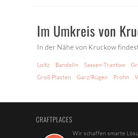
Im Umkreis von Kr
In der Nähe von Kruckow findest
Loitz
Bandelin
Sassen-Trantow
Gr
Groß Plasten
Garz/Rügen
Prohn
W
CRAFTPLACES
Wir schaffen smarte Lös