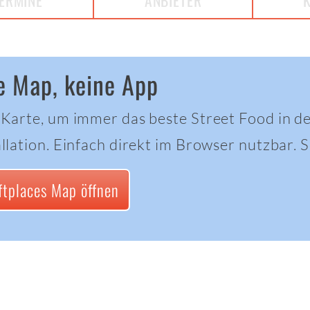
ERMINE
ANBIETER
e Map, keine App
 Karte, um immer das beste Street Food in d
llation. Einfach direkt im Browser nutzbar. Sc
ftplaces Map öffnen