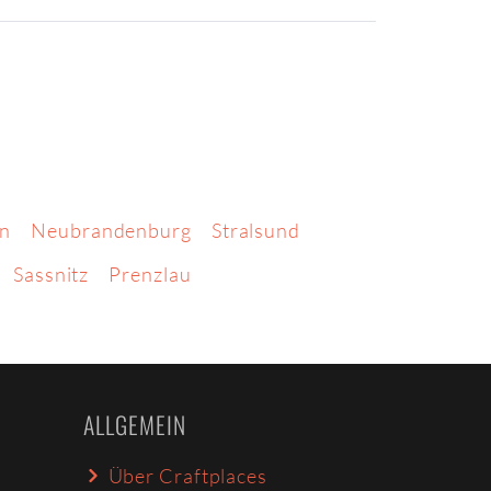
n
Neubrandenburg
Stralsund
Sassnitz
Prenzlau
ALLGEMEIN
Über Craftplaces