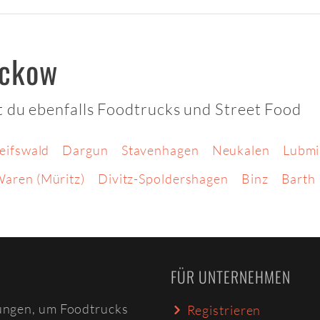
uckow
 du ebenfalls Foodtrucks und Street Food
eifswald
Dargun
Stavenhagen
Neukalen
Lubmi
aren (Müritz)
Divitz-Spoldershagen
Binz
Barth
FÜR UNTERNEHMEN
ungen, um Foodtrucks
Registrieren